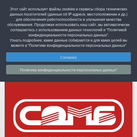
Свердловская областная межнациональная
Этот сайт использует файлы cookies и сервисы сбора технических
библиотека имени П.П. Бажова
данных посетителей (данные об IP-адресе, местоположении и др.)
г. Екатеринбург, ул. Академика Бардина, 28
для обеспечения работоспособности и улучшения качества
телефон: (343)211-07-00, эл.почта :
somb@egov66.ru
обслуживания. Продолжая использовать наш сайт, вы автоматически
соглашаетесь с использованием данных технологий и "Политикой
конфиденциальности персональных данных".
Узнать подробнее, какие данные собираются и для каких целей вы
версия для слабовидящих
можете в "Политике конфиденциальности персональных данных"
Согласен
Политика конфиденциальности персональных данных"