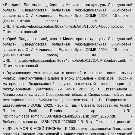
• Владимир Богомолов : дайджест / Министерство культуры Свердловской
области, Свердловская областная межнациональная библиотека,
составитель О. И. Калинина. – Екатеринбург : СОМБ, 2024. – 15 с.: ил. –
(Лейтенантская проза). : ил. –
URL:
http://downloads.somb.ru
:8087/fulltexts/elib/1160э/LP-bogomolov.pdf. –
Текст : электронный.
• Юрий Бондарев : дайджест / Министерство культуры Свердловской
области, Свердловская областная межнациональная библиотека,
составитель О. И. Калинина. – Екатеринбург : СОМБ, 2024. – 15 с.: ил. –
(Лейтенантская проза) : ил. –
URL:
http://downloads.somb.ru
:8087/fulltexts/elib/1172э/LP-Bondarev.pdf. –
Текст : электронный.
• Гармонизация межэтнических отношений и развитие национальных
культур: конструктивный диалог в эпоху глобальных кризисов : сборник
материалов Всероссийской научно-практической конференции (с
международным участием), 29 июня 2023 г., г. Екатеринбург /
Министерство культуры Свердловской области, Свердловская областная
межнациональная библиотека ; составитель Н. В. Парфенова. -
Екатеринбург : СОМБ, 2023. - 167 с. : цв. - Систем. требования: Acrobat
Reader, Foxit Reader и др. - URL:
http://downloads.somb.ru
:8087/fulltexts/elib/1095э/sb_konf_2023.pdf. -
Библиогр. в конце ст. - ISBN 978-5-9076808-4-5 : Б. ц. - Текст : электронный
• «ДУША МОЯ В МОЕЙ ПЕСНЕ» : К 100-летию выдающейся балкарской
поэтессы Танзили Зумакуловой / Министерство культуры Свердловской