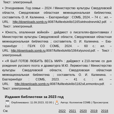
Текст : электронный.
• Этнодневник. Год семьи – 2024 / Министерство культуры Свердловской
области, Свердловская областная межнациональная библиотека;
составитель О. И. Калинина. – Екатеринбург : СОМБ, 2024. – 74 с. : ил. –
URL:
http://downloads.somb.ru
:8087/fulltexts/elib/1165э/etnodnevnik2.pdf. –
Текст : электронный.
• Юность, опаленная войной» : дайджест о писателях-фронтовиках /
Министерство культуры Свердловской области, Свердловская областная
межнациональная библиотека ; составитель О. И. Калинина. – Ека-
теринбург : ГБУК СО СОМБ, 2024. – 60 с.: ил. –
URL:
http://downloads.somb.ru
:8087/fulltexts/elib/1064э/yunost.pdf. – Текст :
электронный.
• «Я БЫЛ ГОТОВ ЛЮБИТЬ ВЕСЬ МИР» : дайджест к 210-летию со дня
рождения русского поэта и драматурга М.Ю. Лермонтова / Министерство
культуры Свердловской области, Свердловская областная
межнациональная библиотека ; составитель О. И. Калинина. –
Екатеринбург : СОМБ, 2023. – 41 с. : ил. –
URL:
http://downloads.somb.ru
:8087/fulltexts/elib/1182э/Lermontov.pdf. –
Текст: электронный.
Издания библиотеки за 2023 год
Опубликовано: 11.09.2023, 02:00
|
Автор: Коллектив СОМБ
| Просмотров:
616
См.
2022
2021
2020
2019
2018