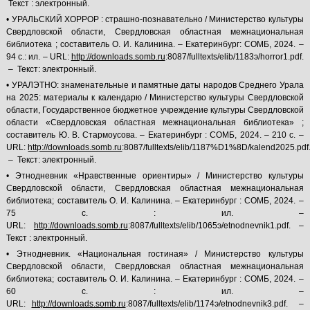
Текст : электронный.
• УРАЛЬСКИЙ ХОРРОР : страшно-познавательно / Министерство культуры
Свердловской области, Свердловская областная межнациональная
библиотека ; составитель О. И. Калинина. – Екатеринбург: СОМБ, 2024. –
94 с.: ил. – URL:
http://downloads.somb.ru
:8087/fulltexts/elib/1183э/horror1.pdf.
– Текст: электронный.
• УРАЛЭТНО: знаменательные и памятные даты народов Среднего Урала
на 2025: материалы к календарю / Министерство культуры Свердловской
области, Государственное бюджетное учреждение культуры Свердловской
области «Свердловская областная межнациональная библиотека» ;
составитель Ю. В. Стармоусова. – Екатеринбург : СОМБ, 2024. – 210 с. –
URL:
http://downloads.somb.ru
:8087/fulltexts/elib/1187%D1%8D/kalend2025.pdf
– Текст: электронный.
• Этнодневник «Нравственные ориентиры» / Министерство культуры
Свердловской области, Свердловская областная межнациональная
библиотека; составитель О. И. Калинина. – Екатеринбург : СОМБ, 2024. –
75 с. : ил. –
URL:
http://downloads.somb.ru
:8087/fulltexts/elib/1065э/etnodnevnik1.pdf. –
Текст : электронный.
• Этнодневник. «Национальная гостиная» / Министерство культуры
Свердловской области, Свердловская областная межнациональная
библиотека; составитель О. И. Калинина. – Екатеринбург : СОМБ, 2024. –
60 с. : ил. –
URL:
http://downloads.somb.ru
:8087/fulltexts/elib/1174э/etnodnevnik3.pdf. –