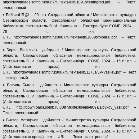
http://downloads.somb.ru
:8087/fulltexts/elib/1091э/leningrad.pdf. – Текст:
электронный.
• БиблиоUR@L : 90 лет Свердловской области / Министерство культуры
Свердловской области, Свердловская областная межнациональная
библиотека; составитель О. И. Калинина. – Екатеринбург: СОМБ, 2024. –
78 с.: ил. –
URL:
http://downloads.somb.ru
:8087/fulltexts/elib/1089э/bibural.pdf. – Текст:
электронный.
• Борис Васильев : дайджест / Министерство культуры Свердловской
области, Свердловская областная межнациональная библиотека,
составитель О. И. Калинина. – Екатеринбург : СОМБ, 2024. – 15 с.: ил. –
(Лейтенантская проза). : ил. –
URL:
http://downloads.somb.ru
:8087/fulltexts/elib/1173э/LP-Vasilev.pdf. – Текст
: электронный.
• Василь Быков : дайджест / Министерство культуры Свердловской
области, Свердловская областная межнациональная библиотека,
составитель О. И. Калинина. – Екатеринбург : СОМБ, 2024. – 17 с.: ил. –
(Лейтенантская проза). : ил. –
URL:
http://downloads.somb.ru
:8087/fulltexts/elib/869э/1/bykov_vasil.pdf. –
Текст : электронный.
• Виктор Астафьев : дайджест / Министерство культуры Свердловской
области, Свердловская областная межнациональная библиотека,
составитель О. И. Калинина. – Екатеринбург : СОМБ, 2024. – 16 с.: ил. –
(Лейтенантская проза). : ил. – URL: . – Текст : электронный.