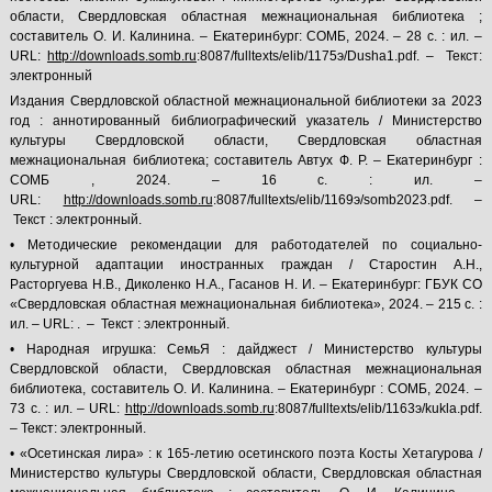
области, Свердловская областная межнациональная библиотека ;
составитель О. И. Калинина. – Екатеринбург: СОМБ, 2024. – 28 с. : ил. –
URL:
http://downloads.somb.ru
:8087/fulltexts/elib/1175э/Dusha1.pdf. – Текст:
электронный
Издания Свердловской областной межнациональной библиотеки за 2023
год : аннотированный библиографический указатель / Министерство
культуры Свердловской области, Свердловская областная
межнациональная библиотека; составитель Автух Ф. Р. – Екатеринбург :
СОМБ , 2024. – 16 с. : ил. –
URL:
http://downloads.somb.ru
:8087/fulltexts/elib/1169э/somb2023.pdf. –
Текст : электронный.
• Методические рекомендации для работодателей по социально-
культурной адаптации иностранных граждан / Старостин А.Н.,
Расторгуева Н.В., Диколенко Н.А., Гасанов Н. И. – Екатеринбург: ГБУК СО
«Свердловская областная межнациональная библиотека», 2024. – 215 с. :
ил. – URL: . – Текст : электронный.
• Народная игрушка: СемьЯ : дайджест / Министерство культуры
Свердловской области, Свердловская областная межнациональная
библиотека, составитель О. И. Калинина. – Екатеринбург : СОМБ, 2024. –
73 с. : ил. – URL:
http://downloads.somb.ru
:8087/fulltexts/elib/1163э/kukla.pdf.
– Текст: электронный.
• «Осетинская лира» : к 165-летию осетинского поэта Косты Хетагурова /
Министерство культуры Свердловской области, Свердловская областная