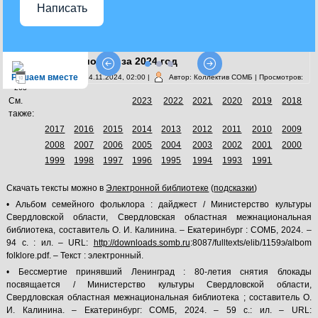
Написать
Издания библиотеки за 2024 год
Решаем вместе
Опубликовано: 14.11.2024, 02:00
|
Автор: Коллектив СОМБ
| Просмотров:
263
См.
2023
2022
2021
2020
2019
2018
также:
2017
2016
2015
2014
2013
2012
2011
2010
2009
2008
2007
2006
2005
2004
2003
2002
2001
2000
1999
1998
1997
1996
1995
1994
1993
1991
Скачать тексты можно в
Электронной библиотеке
(
подсказки
)
• Альбом семейного фольклора : дайджест / Министерство культуры
Свердловской области, Свердловская областная межнациональная
библиотека, составитель О. И. Калинина. – Екатеринбург : СОМБ, 2024. –
94 с. : ил. – URL:
http://downloads.somb.ru
:8087/fulltexts/elib/1159э/albom
folklore.pdf. – Текст : электронный.
• Бессмертие принявший Ленинград : 80-летия снятия блокады
посвящается / Министерство культуры Свердловской области,
Свердловская областная межнациональная библиотека ; составитель О.
И. Калинина. – Екатеринбург: СОМБ, 2024. – 59 с.: ил. – URL: