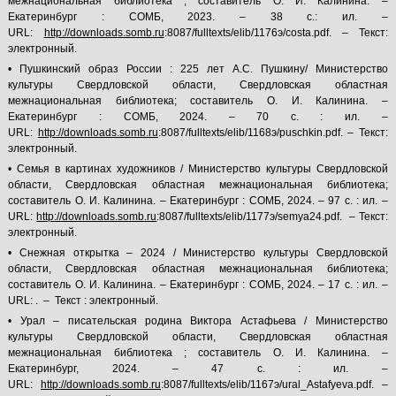
межнациональная библиотека ; составитель О. И. Калинина. –
Екатеринбург : СОМБ, 2023. – 38 с.: ил. –
URL:
http://downloads.somb.ru
:8087/fulltexts/elib/1176э/costa.pdf. – Текст:
электронный.
• Пушкинский образ России : 225 лет А.С. Пушкину/ Министерство
культуры Свердловской области, Свердловская областная
межнациональная библиотека; составитель О. И. Калинина. –
Екатеринбург : СОМБ, 2024. – 70 с. : ил. –
URL:
http://downloads.somb.ru
:8087/fulltexts/elib/1168э/puschkin.pdf. – Текст:
электронный.
• Семья в картинах художников / Министерство культуры Свердловской
области, Свердловская областная межнациональная библиотека;
составитель О. И. Калинина. – Екатеринбург : СОМБ, 2024. – 97 с. : ил. –
URL:
http://downloads.somb.ru
:8087/fulltexts/elib/1177э/semya24.pdf. – Текст:
электронный.
• Снежная открытка – 2024 / Министерство культуры Свердловской
области, Свердловская областная межнациональная библиотека;
составитель О. И. Калинина. – Екатеринбург : СОМБ, 2024. – 17 с. : ил. –
URL: . – Текст : электронный.
• Урал – писательская родина Виктора Астафьева / Министерство
культуры Свердловской области, Свердловская областная
межнациональная библиотека ; составитель О. И. Калинина. –
Екатеринбург, 2024. – 47 с. : ил. –
URL:
http://downloads.somb.ru
:8087/fulltexts/elib/1167э/ural_Astafyeva.pdf. –