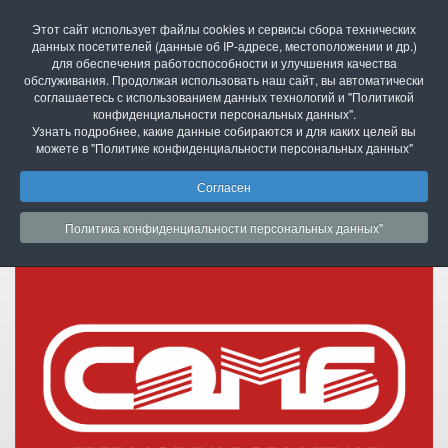
Свердловская областная межнациональная
Этот сайт использует файлы cookies и сервисы сбора технических
библиотека имени П.П. Бажова
данных посетителей (данные об IP-адресе, местоположении и др.)
г. Екатеринбург, ул. Академика Бардина, 28
для обеспечения работоспособности и улучшения качества
телефон: (343)211-07-00, эл.почта :
somb@egov66.ru
обслуживания. Продолжая использовать наш сайт, вы автоматически
соглашаетесь с использованием данных технологий и "Политикой
конфиденциальности персональных данных".
Узнать подробнее, какие данные собираются и для каких целей вы
версия для слабовидящих
можете в "Политике конфиденциальности персональных данных"
Согласен
Политика конфиденциальности персональных данных"