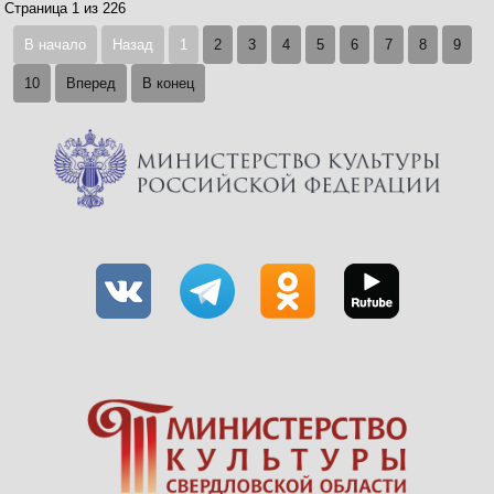
Страница 1 из 226
В начало
Назад
1
2
3
4
5
6
7
8
9
10
Вперед
В конец