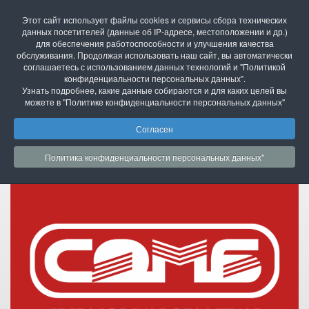
Свердловская областная межнациональная
Этот сайт использует файлы cookies и сервисы сбора технических
библиотека имени П.П. Бажова
данных посетителей (данные об IP-адресе, местоположении и др.)
г. Екатеринбург, ул. Академика Бардина, 28
для обеспечения работоспособности и улучшения качества
телефон: (343)211-07-00, эл.почта :
somb@egov66.ru
обслуживания. Продолжая использовать наш сайт, вы автоматически
соглашаетесь с использованием данных технологий и "Политикой
конфиденциальности персональных данных".
Узнать подробнее, какие данные собираются и для каких целей вы
версия для слабовидящих
можете в "Политике конфиденциальности персональных данных"
Согласен
Политика конфиденциальности персональных данных"