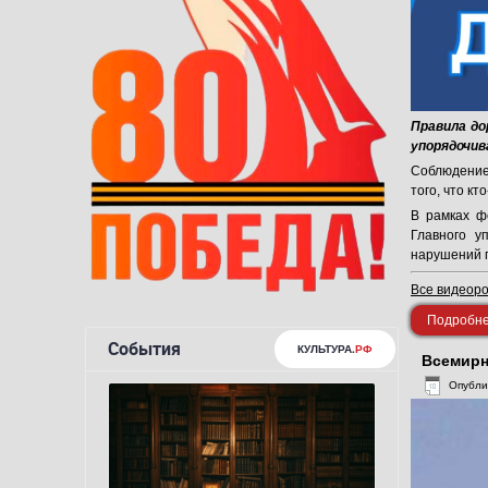
Правила до
упорядочив
Соблюдение 
того, что к
В рамках ф
Главного у
нарушений 
Все видеор
Подробнее
Всемирн
Опубли