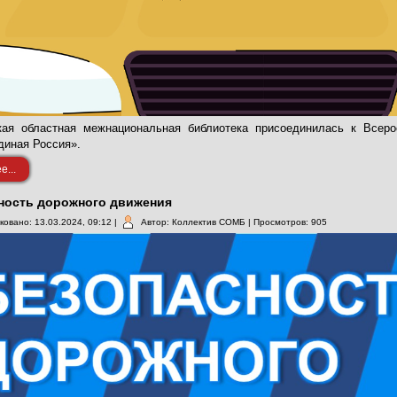
ая областная межнациональная библиотека присоединилась к Всерос
диная Россия».
...
ность дорожного движения
ковано: 13.03.2024, 09:12
|
Автор: Коллектив СОМБ
| Просмотров: 905