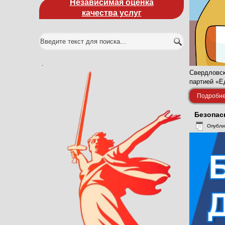
Независимая оценка
качества услуг
.
Свердловск
партией «Е
Подробнее
Безопас
Опубли