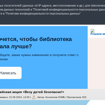
блиотека имени П.П. Бажова
ных посетителей (данные об IP-адресе, местоположении и др.) для обеспеч
ием данных технологий и "Политикой конфиденциальности персональных данн
6.ru
ете в "Политике конфиденциальности персональных данных"
ИБЛИОТЕКЕ
ИНФОРМ. РЕСУРСЫ
ГОСТИНАЯ
Решаем в
очется, чтобы библиотека
тала лучше?
бщите, какие нужны изменения и получите ответ о
ении
Написать
ийская акция «Везу детей безопасно!»
ковано: 21.06.2024, 12:00
|
Автор: Коллектив СОМБ
| Просмотров: 622