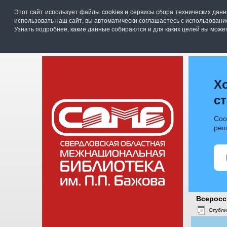
Свердловская областная межнациональная би
Этот сайт использует файлы cookies и сервисы сбора технических дан
г. Екатеринбург, ул. Академика Бардина, 28
использовать наш сайт, вы автоматически соглашаетесь с использован
телефон: (343)211-07-00, эл.почта :
somb@egov6
Узнать подробнее, какие данные собираются и для каких целей вы мож
ГЛАВНАЯ
НОВОСТИ
О Б
Х
с
Соо
реш
Всеросс
Опубли