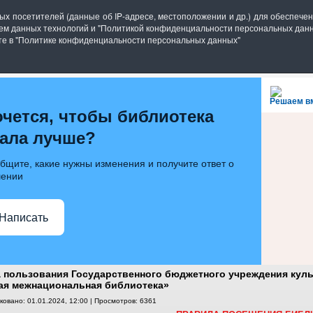
блиотека имени П.П. Бажова
ных посетителей (данные об IP-адресе, местоположении и др.) для обеспеч
ием данных технологий и "Политикой конфиденциальности персональных данн
6.ru
ете в "Политике конфиденциальности персональных данных"
ИБЛИОТЕКЕ
ИНФОРМ. РЕСУРСЫ
ГОСТИНАЯ
Решаем в
очется, чтобы библиотека
тала лучше?
бщите, какие нужны изменения и получите ответ о
ении
Написать
 пользования Государственного бюджетного учреждения кул
ая межнациональная библиотека»
ковано: 01.01.2024, 12:00
| Просмотров: 6361