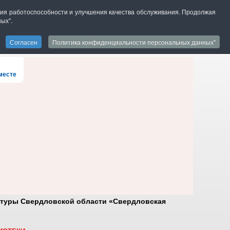
ения работоспособности и улучшения качества обслуживания. Продолжая
ых".
версия для слабовидящих
Согласен
Политика конфиденциальности персональных данных"
БИБЛИОТЕЧНЫЙ МИР
ПРОЕКТЫ И КОНКУРСЫ
месте
ьтуры Свердловской области «Свердловская