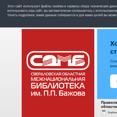
Свердловская областная межнациональная би
Этот сайт использует файлы cookies и сервисы сбора технических дан
г. Екатеринбург, ул. Академика Бардина, 28
использовать наш сайт, вы автоматически соглашаетесь с использован
телефон: (343)211-07-00, эл.почта :
somb@egov6
Узнать подробнее, какие данные собираются и для каких целей вы мож
ГЛАВНАЯ
НОВОСТИ
О Б
Х
с
Соо
реш
Правила
областн
Опубли