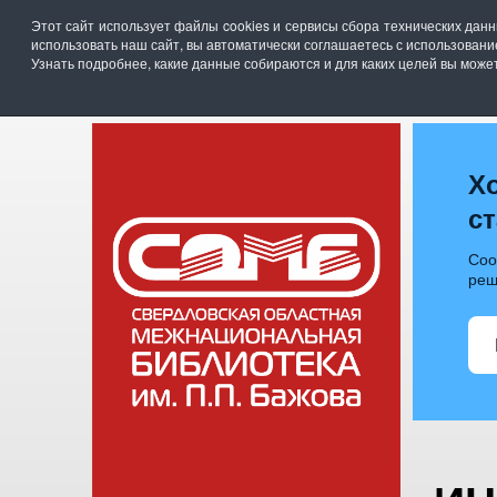
Свердловская областная межнациональная би
Этот сайт использует файлы cookies и сервисы сбора технических дан
г. Екатеринбург, ул. Академика Бардина, 28
использовать наш сайт, вы автоматически соглашаетесь с использован
телефон: (343)211-07-00, эл.почта :
somb@egov6
Узнать подробнее, какие данные собираются и для каких целей вы мож
ГЛАВНАЯ
НОВОСТИ
О Б
Х
с
Соо
реш