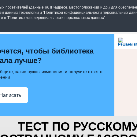
блиотека имени П.П. Бажова
ных посетителей (данные об IP-адресе, местоположении и др.) для обеспеч
ием данных технологий и "Политикой конфиденциальности персональных данн
6.ru
ете в "Политике конфиденциальности персональных данных"
ИБЛИОТЕКЕ
ИНФОРМ. РЕСУРСЫ
ГОСТИНАЯ
Решаем в
очется, чтобы библиотека
тала лучше?
бщите, какие нужны изменения и получите ответ о
ении
Написать
ТЕСТ ПО РУССКОМУ