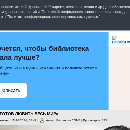
блиотека имени П.П. Бажова
ных посетителей (данные об IP-адресе, местоположении и др.) для обеспеч
ием данных технологий и "Политикой конфиденциальности персональных данн
6.ru
ете в "Политике конфиденциальности персональных данных"
ИБЛИОТЕКЕ
ИНФОРМ. РЕСУРСЫ
ГОСТИНАЯ
Решаем в
очется, чтобы библиотека
тала лучше?
бщите, какие нужны изменения и получите ответ о
ении
Написать
 ГОТОВ ЛЮБИТЬ ВЕСЬ МИР»
ковано: 15.10.2024, 08:42
|
Автор: Коллектив СОМБ
| Просмотров: 375