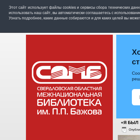
Свердловская областная межнациональная би
Этот сайт использует файлы cookies и сервисы сбора технических дан
г. Екатеринбург, ул. Академика Бардина, 28
использовать наш сайт, вы автоматически соглашаетесь с использован
телефон: (343)211-07-00, эл.почта :
somb@egov6
Узнать подробнее, какие данные собираются и для каких целей вы мож
ГЛАВНАЯ
НОВОСТИ
О Б
Х
с
Соо
реш
«Я БЫЛ
Опубли