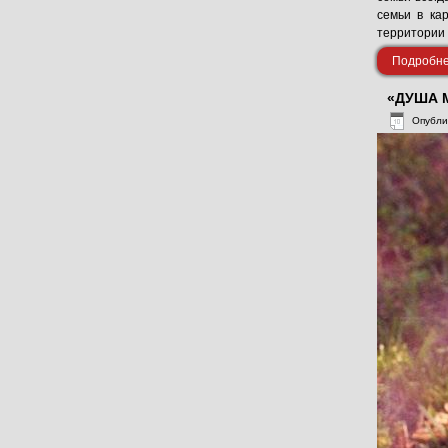
семьи в ка
территории 
Подробнее
«ДУША 
Опубли