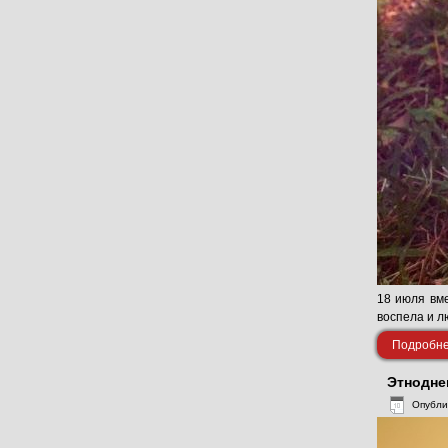
18 июля вме
воспела и лю
Подробнее
Этнодне
Опубли