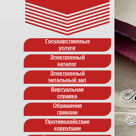
Государственные
услуги
Электронный
каталог
Электронный
читальный зал
Виртуальная
справка
Обращения
граждан
Противодействие
коррупции